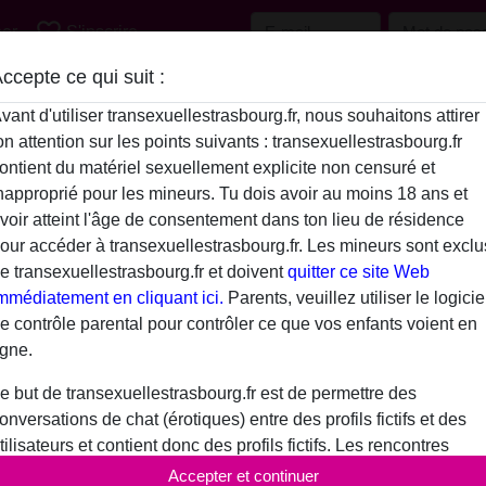
favorite_border
er
S'inscrire
ccepte ce qui suit :
Description
vant d'utiliser transexuellestrasbourg.fr, nous souhaitons attirer
on attention sur les points suivants : transexuellestrasbourg.fr
N'a pas encore saisi de description
ontient du matériel sexuellement explicite non censuré et
Popo90 is looking for
napproprié pour les mineurs. Tu dois avoir au moins 18 ans et
voir atteint l'âge de consentement dans ton lieu de résidence
N'a spécifié aucune préférence
our accéder à transexuellestrasbourg.fr. Les mineurs sont exclu
e transexuellestrasbourg.fr et doivent
quitter ce site Web
mmédiatement en cliquant ici.
Parents, veuillez utiliser le logicie
e contrôle parental pour contrôler ce que vos enfants voient en
igne.
e but de transexuellestrasbourg.fr est de permettre des
onversations de chat (érotiques) entre des profils fictifs et des
tilisateurs et contient donc des profils fictifs. Les rencontres
hysiques ne sont pas possibles avec ces profils fictifs. De vrais
Accepter et continuer