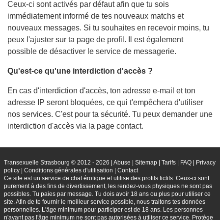
Ceux-ci sont activés par défaut afin que tu sois
immédiatement informé de tes nouveaux matchs et
nouveaux messages. Si tu souhaites en recevoir moins, tu
peux l'ajuster sur ta page de profil. Il est également
possible de désactiver le service de messagerie.
Qu'est-ce qu'une interdiction d'accès ?
En cas d'interdiction d'accès, ton adresse e-mail et ton
adresse IP seront bloquées, ce qui t'empêchera d'utiliser
nos services. C'est pour ta sécurité. Tu peux demander une
interdiction d'accès via la page contact.
Transexuelle Strasbourg © 2012 - 2026
|
Abuse
|
Sitemap
|
Tarifs
|
FAQ
|
Privacy
policy
|
Conditions générales d'utilisation
|
Contact
Ce site est un service de chat érotique et utilise des profils fictifs. Ceux-ci sont
purement à des fins de divertissement, les rendez-vous physiques ne sont pas
possibles. Tu paies par message. Tu dois avoir 18 ans ou plus pour utiliser ce
site. Afin de te fournir le meilleur service possible, nous traitons tes données
personnelles. L'âge minimum pour participer est de 18 ans. Les personnes
n'ayant pas l'âge minimum ne sont pas autorisées à utiliser ce service. Protège